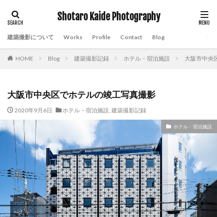
Shotaro Kaide Photography
タグ
建築撮影について
Works
Profile
Contact
Blog
ARCA-SWISS D4
CANON TS-E17mm F4L
HOME
Blog
建築撮影記録
ホテル・宿泊施設
大阪市中央
CANON TS-E24mm F3.5L II
FUJIFILM GF20-35mmF4 R WR
FUJIFILM GF45-100mmF4 R LM OIS WR
大阪市中央区でホテルの竣工写真撮影
FUJIFILM GFX100S
iPhone
Photoshop
2020年9月6日
ホテル・宿泊施設
,
建築撮影記録
SIGMA 12-24mm F4 DG HSM | Art
SONY α1
ホテル・宿泊施設
スマートフォン
ティルト・シフトレンズ
ドローン
リノベーション
竣工撮影記録
CANON EOSR5
フォクトレンダー HELIAR-HYPER WIDE 10mm F5.6 Aspherical
雲台
Leofoto LH-40GR
Leofoto G4
検索