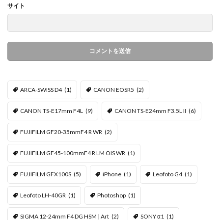
サイト
ARCA-SWISS D4
(1)
CANON EOSR5
(2)
CANON TS-E17mm F4L
(9)
CANON TS-E24mm F3.5L II
(6)
FUJIFILM GF20-35mmF4 R WR
(2)
FUJIFILM GF45-100mmF4 R LM OIS WR
(1)
FUJIFILM GFX100S
(5)
iPhone
(1)
Leofoto G4
(1)
Leofoto LH-40GR
(1)
Photoshop
(1)
SIGMA 12-24mm F4 DG HSM | Art
(2)
SONY α1
(1)